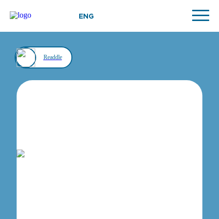
ENG
Readdle