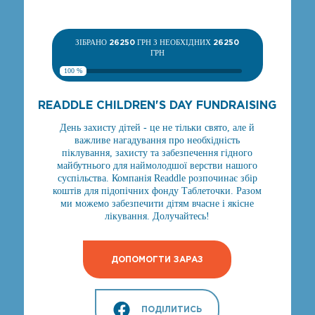
ЗІБРАНО
26250
ГРН З НЕОБХІДНИХ
26250
ГРН
100 %
READDLE CHILDREN'S DAY FUNDRAISING
День захисту дітей - це не тільки свято, але й
важливе нагадування про необхідність
піклування, захисту та забезпечення гідного
майбутнього для наймолодшої верстви нашого
суспільства. Компанія Readdle розпочинає збір
коштів для підопічних фонду Таблеточки. Разом
ми можемо забезпечити дітям вчасне і якісне
лікування. Долучайтесь!
ДОПОМОГТИ ЗАРАЗ
ПОДІЛИТИСЬ