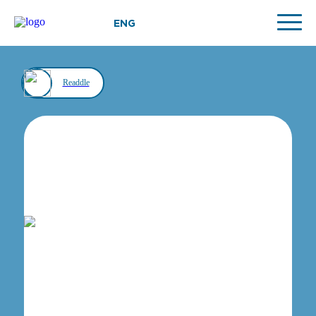
ENG
Readdle