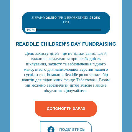
ЗІБРАНО
26250
ГРН З НЕОБХІДНИХ
26250
ГРН
100 %
READDLE CHILDREN'S DAY FUNDRAISING
День захисту дітей - це не тільки свято, але й
важливе нагадування про необхідність
піклування, захисту та забезпечення гідного
майбутнього для наймолодшої верстви нашого
суспільства. Компанія Readdle розпочинає збір
коштів для підопічних фонду Таблеточки. Разом
ми можемо забезпечити дітям вчасне і якісне
лікування. Долучайтесь!
ДОПОМОГТИ ЗАРАЗ
ПОДІЛИТИСЬ