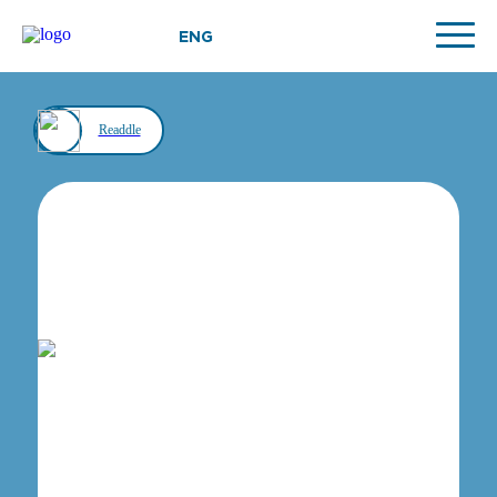
ENG
Readdle