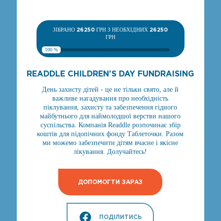
ЗІБРАНО
26250
ГРН З НЕОБХІДНИХ
26250
ГРН
100 %
READDLE CHILDREN'S DAY FUNDRAISING
День захисту дітей - це не тільки свято, але й
важливе нагадування про необхідність
піклування, захисту та забезпечення гідного
майбутнього для наймолодшої верстви нашого
суспільства. Компанія Readdle розпочинає збір
коштів для підопічних фонду Таблеточки. Разом
ми можемо забезпечити дітям вчасне і якісне
лікування. Долучайтесь!
ДОПОМОГТИ ЗАРАЗ
ПОДІЛИТИСЬ