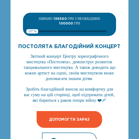
ЗІБРАНО
136560
ГРН З НЕОБХІДНИХ
100000
ГРН
137 %
ПОСТОЛЯТА БЛАГОДІЙНИЙ КОНЦЕРТ
Звітний концерт Центру хореографічного
мистецтва «Постолята», демонструє розвиток
танцювального мистецтва. А також доводить що
кожен артист на сцені, своїм мистецтвом може
допомагати іншим дітям.
Зробіть благодійний внесок на комфортну для
вас суму на цій сторінці, щоб підтримати дітей,
які борються з раком попри війну ❤️‍🩹
ДОПОМОГТИ ЗАРАЗ