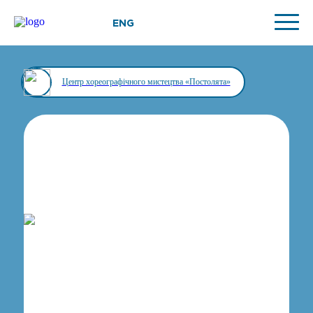
ENG
Центр хореографічного мистецтва «Постолята»