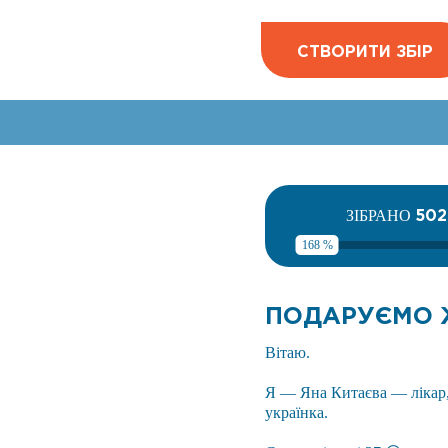
СТВОРИТИ ЗБІР
50
ЗІБРАНО
168 %
ПОДАРУЄМО Ж
Вітаю.
Я — Яна Китаєва — лікар,
українка.