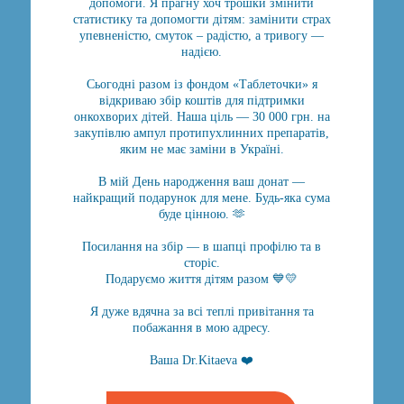
допомоги. Я прагну хоч трошки змінити
статистику та допомогти дітям: замінити страх
упевненістю, смуток – радістю, а тривогу —
надією.
Сьогодні разом із фондом «Таблеточки» я
відкриваю збір коштів для підтримки
онкохворих дітей. Наша ціль — 30 000 грн. на
закупівлю ампул протипухлинних препаратів,
яким не має заміни в Україні.
В мій День народження ваш донат —
найкращий подарунок для мене. Будь-яка сума
буде цінною. 🫶
Посилання на збір — в шапці профілю та в
сторіс.
Подаруємо життя дітям разом 💙💛
Я дуже вдячна за всі теплі привітання та
побажання в мою адресу.
Ваша Dr.Kitaeva ❤️