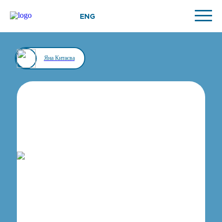
ENG
Яна Китаєва