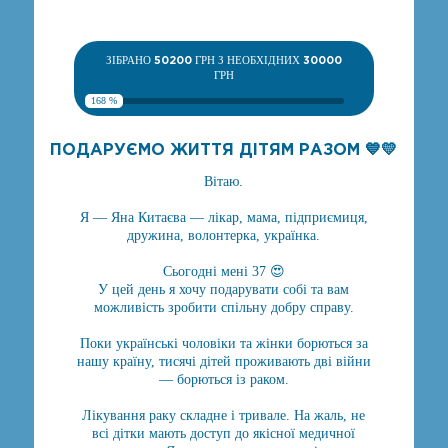
ЗІБРАНО
50200
ГРН З НЕОБХІДНИХ
30000
ГРН
168 %
ПОДАРУЄМО ЖИТТЯ ДІТЯМ РАЗОМ 💙💛
Вітаю.
Я — Яна Китаєва — лікар, мама, підприємиця,
дружина, волонтерка, українка.
Сьогодні мені 37 😍
У цей день я хочу подарувати собі та вам
можливість зробити спільну добру справу.
Поки українські чоловіки та жінки борються за
нашу країну, тисячі дітей проживають дві війни
— борються із раком.
Лікування раку складне і тривале. На жаль, не
всі дітки мають доступ до якісної медичної