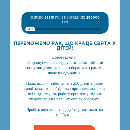
ЗІБРАНО
83315
ГРН З НЕОБХІДНИХ
250000
ГРН
34 %
ПЕРЕМОЖЕМО РАК, ЩО КРАДЕ СВЯТА У
ДІТЕЙ!
Дорогі колеги,
Запрошуємо вас подарувати найціннійший
подарунок дітям, які зараз борються з раком —
шанс на одужання!
Наша ціль — забезпечити 250 дітей з раком
крові запасом необхідних гормональних ліків,
які підтримують роботу організму під час
хіміотерапії на перших етапах боротьби.
Зробіть внесок — подаруйте дітям шанс на
майбутнє!