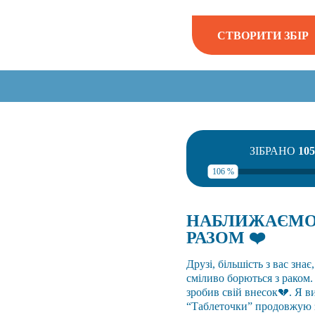
СТВОРИТИ ЗБІР
ЗІБРАНО
105
106 %
НАБЛИЖАЄМО 
РАЗОМ ❤️
Друзі, більшість з вас зна
сміливо борються з раком
зробив свій внесок💔. Я в
“Таблеточки” продовжую зб