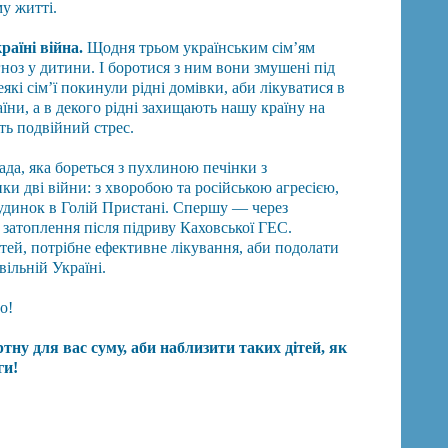
у житті.
раїні війна.
Щодня трьом українським сім’ям
ноз у дитини. І боротися з ним вони змушені під
кі сім’ї покинули рідні домівки, аби лікуватися в
їни, а в декого рідні захищають нашу країну на
ть подвійний стрес.
ада, яка бореться з пухлиною печінки з
нки дві війни: з хворобою та російською агресією,
будинок в Голій Пристані. Спершу — через
 затоплення після підриву Каховської ГЕС.
дітей, потрібне ефективне лікування, аби подолати
вільній Україні.
о!
тну для вас суму, аби наблизити таких дітей, як
ги!