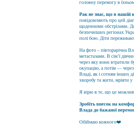
головну перемогу в їхньом
Рак не знає, що в нашій к
повідомляють про цей діаг
щоденними обстрілами. Дея
безпечніших регіонах Укра
полі бою. Діти переживаю
На фото – півторарічна Вл
метастазами. В сім’ї дівчи
через яку вони втратили 
окупацію, а потім — через
Владі, як і сотням інших 
хворобу та жити, мріяти у 
Я вірю в те, що це можлив
Зробіть внесок на комфор
Влада до бажаної перемо
Обіймаю кожного❤️