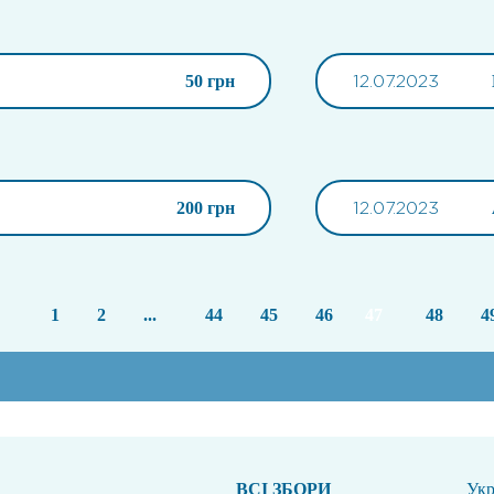
50 грн
12.07.2023
200 грн
12.07.2023
1
2
...
44
45
46
47
48
4
ВСI ЗБОРИ
Укр