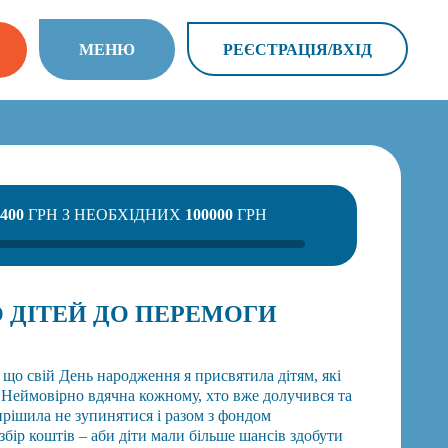
МEНЮ
РЕЄСТРАЦІЯ/ВХIД
400
ГРН З НЕОБХІДНИХ
100000
ГРН
ДІТЕЙ ДО ПЕРЕМОГИ
є, що свій День народження я присвятила дітям, які
. Неймовірно вдячна кожному, хто вже долучився та
ирішила не зупинятися і разом з фондом
ір коштів – аби діти мали більше шансів здобути