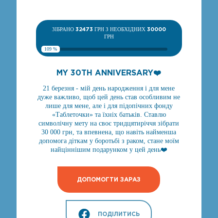
ЗІБРАНО
32473
ГРН З НЕОБХІДНИХ
30000
ГРН
109 %
MY 30TH ANNIVERSARY❤️
21 березня - мій день народження і для мене
дуже важливо, щоб цей день став особливим не
лише для мене, але і для підопічних фонду
«Таблеточки» та їхніх батьків. Ставлю
символічну мету на своє тридцятиріччя зібрати
30 000 грн, та впевнена, що навіть найменша
допомога діткам у боротьбі з раком, стане моїм
найціннішим подарунком у цей день❤️
ДОПОМОГТИ ЗАРАЗ
ПОДІЛИТИСЬ