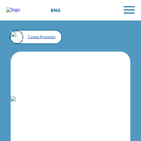
ENG
Галина Кулєшова