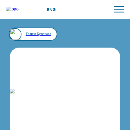
ENG
Галина Кулєшова