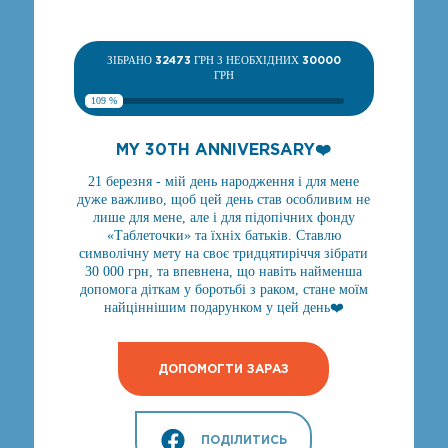
ЗІБРАНО
32473
ГРН З НЕОБХІДНИХ
30000
ГРН
109 %
MY 30TH ANNIVERSARY❤️
21 березня - мій день народження і для мене
дуже важливо, щоб цей день став особливим не
лише для мене, але і для підопічних фонду
«Таблеточки» та їхніх батьків. Ставлю
символічну мету на своє тридцятиріччя зібрати
30 000 грн, та впевнена, що навіть найменша
допомога діткам у боротьбі з раком, стане моїм
найціннішим подарунком у цей день❤️
ДОПОМОГТИ ЗАРАЗ
ПОДІЛИТИСЬ