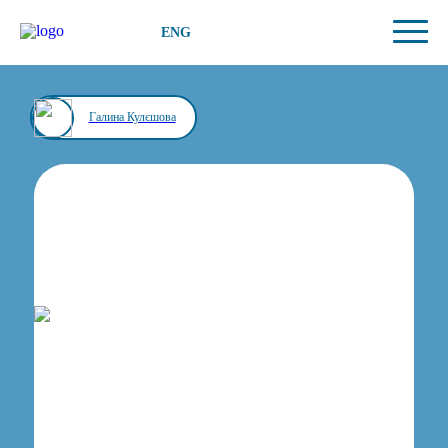
ENG
Галина Кулєшова