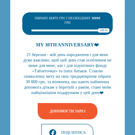
ЗІБРАНО
32473
ГРН З НЕОБХІДНИХ
30000
ГРН
109 %
MY 30TH ANNIVERSARY❤️
21 березня - мій день народження і для мене
дуже важливо, щоб цей день став особливим не
лише для мене, але і для підопічних фонду
«Таблеточки» та їхніх батьків. Ставлю
символічну мету на своє тридцятиріччя зібрати
30 000 грн, та впевнена, що навіть найменша
допомога діткам у боротьбі з раком, стане моїм
найціннішим подарунком у цей день❤️
ДОПОМОГТИ ЗАРАЗ
ПОДІЛИТИСЬ