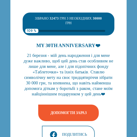
ЗІБРАНО
32473
ГРН З НЕОБХІДНИХ
30000
ГРН
109 %
MY 30TH ANNIVERSARY❤️
21 березня - мій день народження і для мене
дуже важливо, щоб цей день став особливим не
лише для мене, але і для підопічних фонду
«Таблеточки» та їхніх батьків. Ставлю
символічну мету на своє тридцятиріччя зібрати
30 000 грн, та впевнена, що навіть найменша
допомога діткам у боротьбі з раком, стане моїм
найціннішим подарунком у цей день❤️
ДОПОМОГТИ ЗАРАЗ
ПОДІЛИТИСЬ