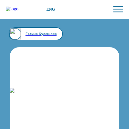
ENG
Галина Кулєшова