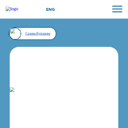
ENG
Галина Кулєшова