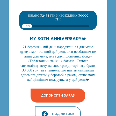
ЗІБРАНО
32473
ГРН З НЕОБХІДНИХ
30000
ГРН
109 %
MY 30TH ANNIVERSARY❤️
21 березня - мій день народження і для мене
дуже важливо, щоб цей день став особливим не
лише для мене, але і для підопічних фонду
«Таблеточки» та їхніх батьків. Ставлю
символічну мету на своє тридцятиріччя зібрати
30 000 грн, та впевнена, що навіть найменша
допомога діткам у боротьбі з раком, стане моїм
найціннішим подарунком у цей день❤️
ДОПОМОГТИ ЗАРАЗ
ПОДІЛИТИСЬ