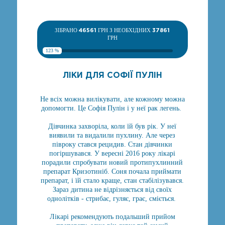
ЗІБРАНО
46561
ГРН З НЕОБХІДНИХ
37861
ГРН
123 %
ЛІКИ ДЛЯ СОФІЇ ПУЛІН
Не всіх можна вилікувати, але кожному можна
допомогти. Це Софія Пулін і у неї рак легень.
Дівчинка захворіла, коли їй був рік. У неї
виявили та видалили пухлину. Але через
півроку стався рецидив. Стан дівчинки
погіршувався. У вересні 2016 року лікарі
порадили спробувати новий протипухлинний
препарат Кризотиніб. Соня почала приймати
препарат, і їй стало краще, стан стабілізувався.
Зараз дитина не відрізняється від своїх
однолітків - стрибає, гуляє, грає, сміється.
Лікарі рекомендують подальший прийом