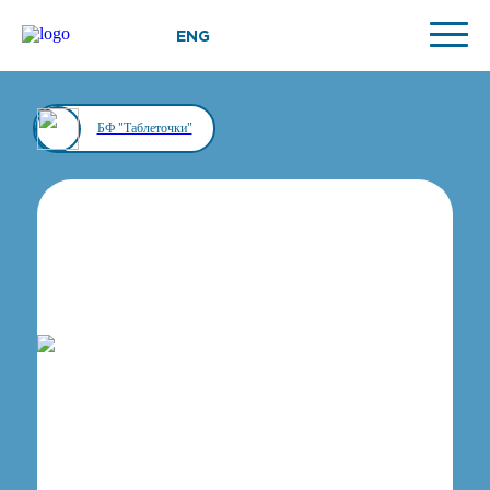
ENG
БФ "Таблеточки"