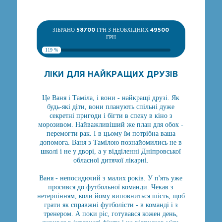
ЗІБРАНО
58700
ГРН З НЕОБХІДНИХ
49500
ГРН
119 %
ЛІКИ ДЛЯ НАЙКРАЩИХ ДРУЗІВ
Це Ваня і Таміла, і вони - найкращі друзі. Як
будь-які діти, вони планують спільні дуже
секретні пригоди і бігти в спеку в кіно з
морозивом. Найважливіший же план для обох -
перемогти рак. І в цьому їм потрібна ваша
допомога. Ваня з Тамілою познайомились не в
школі і не у дворі, а у відділенні Дніпровської
обласної дитячої лікарні.
Ваня - непосидючий з малих років. У п'ять уже
просився до футбольної команди. Чекав з
нетерпінням, коли йому виповниться шість, щоб
грати як справжні футболісти - в команді і з
тренером. А поки ріс, готувався кожен день,