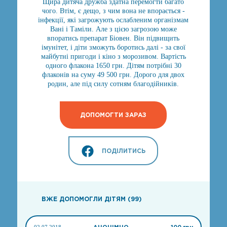
Щира дитяча дружба здатна перемогти багато
чого. Втім, є дещо, з чим вона не впорається -
інфекції, які загрожують ослабленим організмам
Вані і Таміли. Але з цією загрозою може
впоратись препарат Біовен. Він підвищить
імунітет, і діти зможуть боротись далі - за свої
майбутні пригоди і кіно з морозивом. Вартість
одного флакона 1650 грн. Дітям потрібні 30
флаконів на суму 49 500 грн. Дорого для двох
родин, але під силу сотням благодійників.
ДОПОМОГТИ ЗАРАЗ
ПОДІЛИТИСЬ
ВЖЕ ДОПОМОГЛИ ДІТЯМ (99)
02.07.2018
АНОНІМНО
100 грн