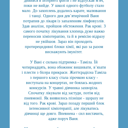
дивився в інтернеті фінти і не відпускав м'яч,
поки не вийде. У школі одного футболу стало
мало. До захоплень додались карате, малювання
і танці. Одного дня дев’ятирічний Ваня
потрапив до лікаря із запаленням лімфовузлів.
Здав аналізи, пройшов обстеження. Рак крові. З
самого початку лікування хлопець дуже важко
переносив хіміотерапію, та й в ремісію відразу
не увійшов. Зараз він проходить
протирецидивні блоки хімії, які раз за разом
виснажують імунітет.
У Вані є сильна підтримка - Таміла. Їй
чотирнадцять, вона обожнює вишивати, в’язати
і плести з бісера прикраси. Життєрадісна Таміла
з першого класу стала зірочкою класу -
виступала на концертах, не боялась жодних
конкурсів. У травні дівчинка захворіла.
Спочатку лікували від застуди, потім від
пневмонії. Як виявилось пізніше - щоразу не
від того. Рак крові. Зараз позаду перший блок
інтенсивної хіміотерапії, але лікуватись
дівчинці ще довго. Впевнена - сил вистачить,
адже поруч Ваня.