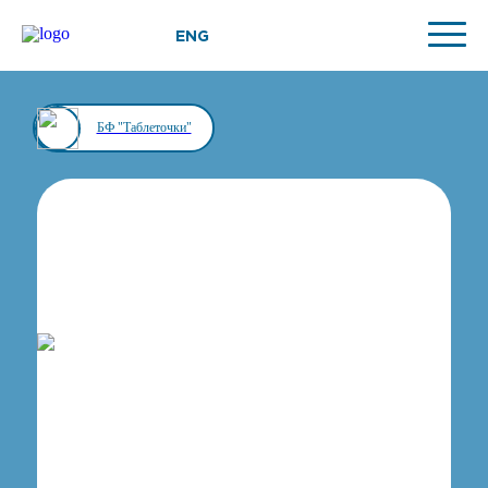
ENG
БФ "Таблеточки"