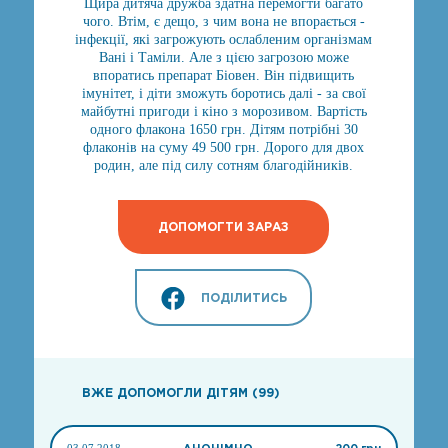
Щира дитяча дружба здатна перемогти багато
чого. Втім, є дещо, з чим вона не впорається -
інфекції, які загрожують ослабленим організмам
Вані і Таміли. Але з цією загрозою може
впоратись препарат Біовен. Він підвищить
імунітет, і діти зможуть боротись далі - за свої
майбутні пригоди і кіно з морозивом. Вартість
одного флакона 1650 грн. Дітям потрібні 30
флаконів на суму 49 500 грн. Дорого для двох
родин, але під силу сотням благодійників.
ДОПОМОГТИ ЗАРАЗ
ПОДІЛИТИСЬ
ВЖЕ ДОПОМОГЛИ ДІТЯМ (99)
03.07.2018
АНОНІМНО
200 грн