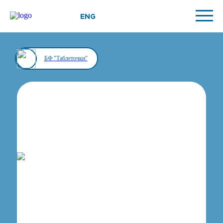
ENG
БФ "Таблеточки"