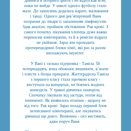
дивився в інтернеті фінти і не відпускав м'яч,
поки не вийде. У школі одного футболу стало
мало. До захоплень додались карате, малювання
і танці. Одного дня дев’ятирічний Ваня
потрапив до лікаря із запаленням лімфовузлів.
Здав аналізи, пройшов обстеження. Рак крові. З
самого початку лікування хлопець дуже важко
переносив хіміотерапію, та й в ремісію відразу
не увійшов. Зараз він проходить
протирецидивні блоки хімії, які раз за разом
виснажують імунітет.
У Вані є сильна підтримка - Таміла. Їй
чотирнадцять, вона обожнює вишивати, в’язати
і плести з бісера прикраси. Життєрадісна Таміла
з першого класу стала зірочкою класу -
виступала на концертах, не боялась жодних
конкурсів. У травні дівчинка захворіла.
Спочатку лікували від застуди, потім від
пневмонії. Як виявилось пізніше - щоразу не
від того. Рак крові. Зараз позаду перший блок
інтенсивної хіміотерапії, але лікуватись
дівчинці ще довго. Впевнена - сил вистачить,
адже поруч Ваня.