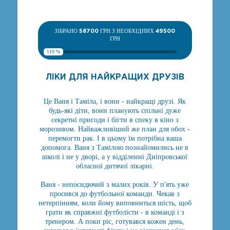
ЗІБРАНО
58700
ГРН З НЕОБХІДНИХ
49500
ГРН
119 %
ЛІКИ ДЛЯ НАЙКРАЩИХ ДРУЗІВ
Це Ваня і Таміла, і вони - найкращі друзі. Як
будь-які діти, вони планують спільні дуже
секретні пригоди і бігти в спеку в кіно з
морозивом. Найважливіший же план для обох -
перемогти рак. І в цьому їм потрібна ваша
допомога. Ваня з Тамілою познайомились не в
школі і не у дворі, а у відділенні Дніпровської
обласної дитячої лікарні.
Ваня - непосидючий з малих років. У п'ять уже
просився до футбольної команди. Чекав з
нетерпінням, коли йому виповниться шість, щоб
грати як справжні футболісти - в команді і з
тренером. А поки ріс, готувався кожен день,