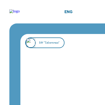
ENG
БФ "Таблеточки"