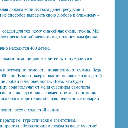
адая любым количеством денег, ресурсов и
 из способов выразить свою любовь к ближнему -
.
оздан для тех, кому она сейчас очень нужна. Мы
кологическими заболеваниями, подопечным фонда
чно находится 400 детей.
льями помощи для тех детей, кто нуждается в
 и регулярно помогать, независимо от суммы, будь
 1000 грн. Ваши пожертвования меняют жизни детей
ие любви и человечности. Всем, кто будет
онцу года получат от меня сувениры самолеты
знание вклада в наше совместное дело - помощь
ьшим благотворителям обещаю необычные подарки
овать всех о ходе этой акции.
операторам, туристическим агентствам,
и просто небезразличным людям за ваше участие!