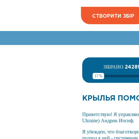
СТВОРИТИ ЗБІР
2428
ЗІБРАНО
17 %
КРЫЛЬЯ ПО
Приветствую! Я управляю
Ukraine) Андрик Иосиф.
Я убежден, что благотвори
подход к ней - системным.