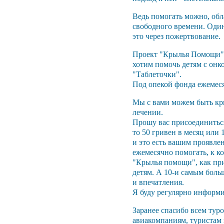
Ведь помогать можно, обл
свободного времени. Один
это через пожертвование
Проект "Крылья Помощи" с
хотим помочь детям с он
"Таблеточки".
Под опекой фонда ежемеся
Мы с вами можем быть кры
лечении.
Прошу вас присоединиться
то 50 гривен в месяц или
и это есть вашим проявлен
ежемесячно помогать, к к
"Крылья помощи", как при
детям. А 10-и самым бол
и впечатления.
Я буду регулярно информир
Заранее спасибо всем тур
авиакомпаниям, туристам 