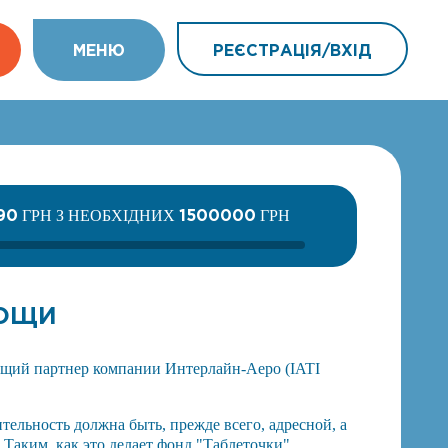
МEНЮ
РЕЄСТРАЦІЯ/ВХIД
90
1500000
ГРН З НЕОБХІДНИХ
ГРН
МОЩИ
щий партнер компании Интерлайн-Аеро (IATI
тельность должна быть, прежде всего, адресной, а
 Таким, как это делает фонд "Таблеточки"