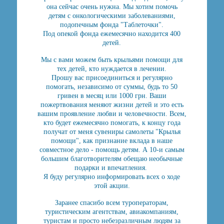
она сейчас очень нужна. Мы хотим помочь
детям с онкологическими заболеваниями,
подопечным фонда "Таблеточки".
Под опекой фонда ежемесячно находится 400
детей.
Мы с вами можем быть крыльями помощи для
тех детей, кто нуждается в лечении.
Прошу вас присоединиться и регулярно
помогать, независимо от суммы, будь то 50
гривен в месяц или 1000 грн. Ваши
пожертвования меняют жизни детей и это есть
вашим проявление любви и человечности. Всем,
кто будет ежемесячно помогать, к концу года
получат от меня сувениры самолеты "Крылья
помощи", как признание вклада в наше
совместное дело - помощь детям. А 10-и самым
большим благотворителям обещаю необычные
подарки и впечатления.
Я буду регулярно информировать всех о ходе
этой акции.
Заранее спасибо всем туроператорам,
туристическим агентствам, авиакомпаниям,
туристам и просто небезразличным людям за