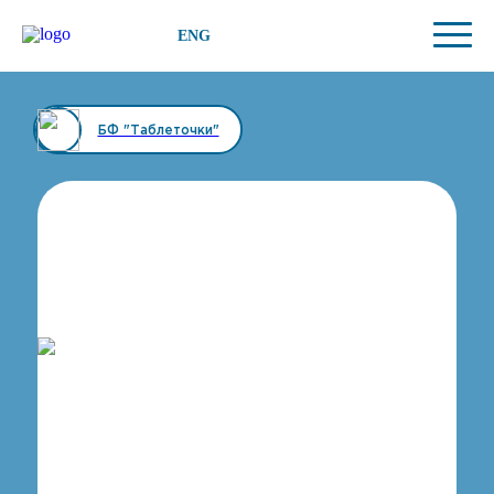
ENG
БФ "Таблеточки"