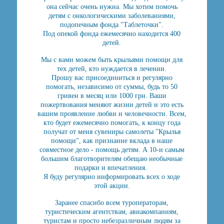
она сейчас очень нужна. Мы хотим помочь
детям с онкологическими заболеваниями,
подопечным фонда "Таблеточки".
Под опекой фонда ежемесячно находится 400
детей.
Мы с вами можем быть крыльями помощи для
тех детей, кто нуждается в лечении.
Прошу вас присоединиться и регулярно
помогать, независимо от суммы, будь то 50
гривен в месяц или 1000 грн. Ваши
пожертвования меняют жизни детей и это есть
вашим проявление любви и человечности. Всем,
кто будет ежемесячно помогать, к концу года
получат от меня сувениры самолеты "Крылья
помощи", как признание вклада в наше
совместное дело - помощь детям. А 10-и самым
большим благотворителям обещаю необычные
подарки и впечатления.
Я буду регулярно информировать всех о ходе
этой акции.
Заранее спасибо всем туроператорам,
туристическим агентствам, авиакомпаниям,
туристам и просто небезразличным людям за