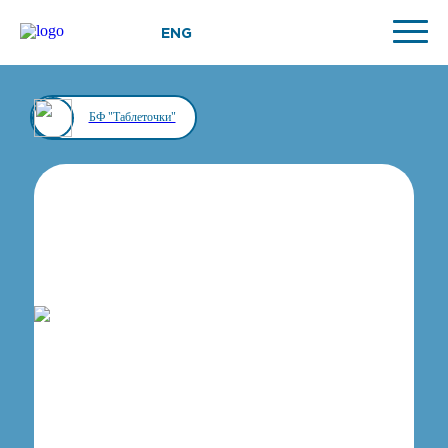
ENG
БФ "Таблеточки"