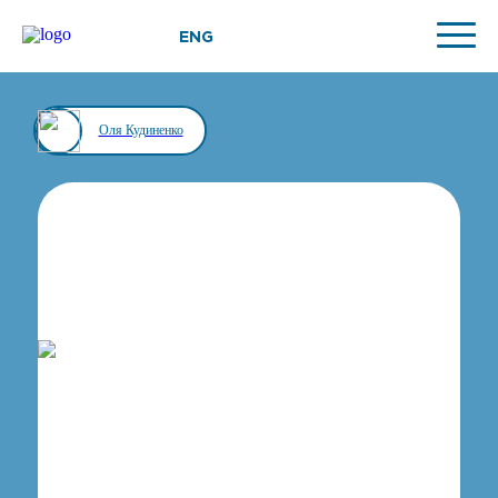
ENG
Оля Кудиненко