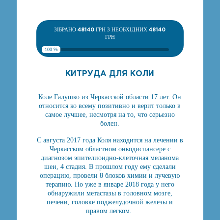
ЗІБРАНО
48140
ГРН З НЕОБХІДНИХ
48140
ГРН
100 %
КИТРУДА ДЛЯ КОЛИ
Коле Галушко из Черкасской области 17 лет. Он
относится ко всему позитивно и верит только в
самое лучшее, несмотря на то, что серьезно
болен.
С августа 2017 года Коля находится на лечении в
Черкасском областном онкодиспансере с
диагнозом эпителиоидно-клеточная меланома
шеи, 4 стадия. В прошлом году ему сделали
операцию, провели 8 блоков химии и лучевую
терапию. Но уже в январе 2018 года у него
обнаружили метастазы в головном мозге,
печени, головке поджелудочной железы и
правом легком.