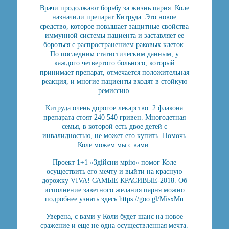
Врачи продолжают борьбу за жизнь парня. Коле
назначили препарат Китруда. Это новое
средство, которое повышает защитные свойства
иммунной системы пациента и заставляет ее
бороться с распространением раковых клеток.
По последним статистическим данным, у
каждого четвертого больного, который
принимает препарат, отмечается положительная
реакция, и многие пациенты входят в стойкую
ремиссию.
Китруда очень дорогое лекарство. 2 флакона
препарата стоят 240 540 гривен. Многодетная
семья, в которой есть двое детей с
инвалидностью, не может его купить. Помочь
Коле можем мы с вами.
Проект 1+1 «Здійсни мрію» помог Коле
осуществить его мечту и выйти на красную
дорожку VIVA! САМЫЕ КРАСИВЫЕ-2018. Об
исполнение заветного желания парня можно
подробнее узнать здесь https://goo.gl/MisxMu
Уверена, с вами у Коли будет шанс на новое
сражение и еще не одна осуществленная мечта.