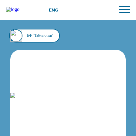
ENG
БФ "Таблеточки"