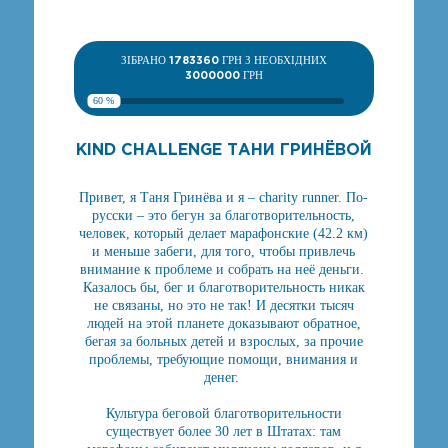
ЗІБРАНО
1783360
ГРН З НЕОБХІДНИХ
3000000
ГРН
60 %
KIND CHALLENGE ТАНИ ГРИНЁВОЙ
Привет, я Таня Гринёва и я – charity runner. По-
русски – это бегун за благотворительность,
человек, который делает марафонские (42.2 км)
и меньше забеги, для того, чтобы привлечь
внимание к проблеме и собрать на неё деньги.
Казалось бы, бег и благотворительность никак
не связаны, но это не так! И десятки тысяч
людей на этой планете доказывают обратное,
бегая за больных детей и взрослых, за прочие
проблемы, требующие помощи, внимания и
денег.
Культура беговой благотворительности
существует более 30 лет в Штатах: там