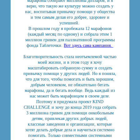
марафоны собирают миллионы долларов, и я
верю, что такую же культуру можно создать у
нас, воспитывая привычку помощи у общества
и тем самым делая его добрее, здоровее и
успешней.
В прошлом году я пробежала 12 марафонов
(каждый месяц по одному) и собрала этим 1
миллион гривен для паллиативной программы
фонда Таблеточки.
Вот здесь сама кампания.
Благотворительность стала неотъемлемой частью
моей жизни, и в этом году я хочу
масштабировать собранную сумму и создать
привычку помощи у других людей. Но я поняла,
что для того, чтобы помогать и быть хорошим,
добрым человеком, не обязательно бегать
марафоны, да и бегать вообще. Ведь каждый из
нас может быть марафонцем в своем деле.
Поэтому я придумала проект KIND
CHALLENGE и хочу до конца 2019 года собрать
3 миллиона гривен для помощи онкобольным
детям, привлекая других добрых людей,
классные заведения и организации, которые
хотят делать добрые дела и научиться системно
помогать. Только совместными системными