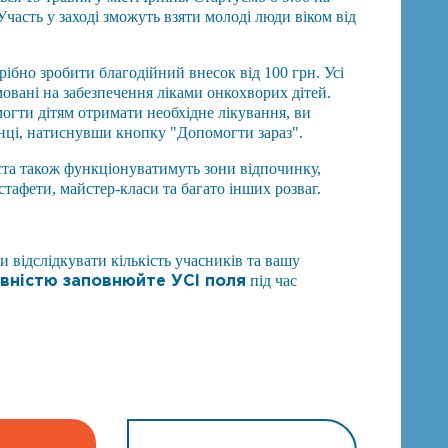
Участь у заході зможуть взяти молоді люди віком від
трібно зробити благодійний внесок від 100 грн. Усі
мовані на забезпечення ліками онкохворих дітей.
огти дітям отримати необхідне лікування, ви
інці, натиснувши кнопку "Допомогти зараз".
ста також функціонуватимуть зони відпочинку,
стафети, майстер-класи та багато інших розваг.
и відслідкувати кількість учасників та вашу
вністю заповнюйте УСІ поля
​під час