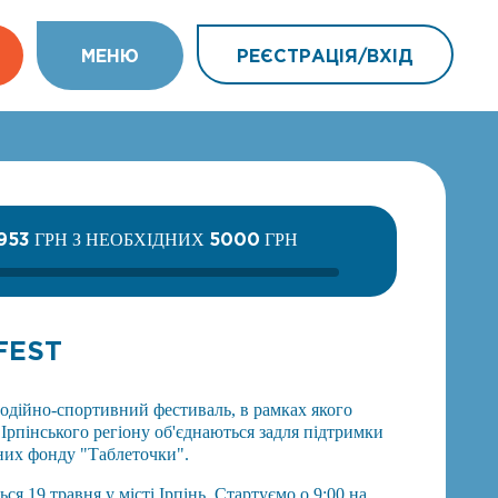
МEНЮ
РЕЄСТРАЦІЯ/ВХIД
953
5000
ГРН З НЕОБХІДНИХ
ГРН
FEST
лагодійно-спортивний фестиваль, в рамках якого
 Ірпінського регіону об'єднаються задля підтримки
чних фонду "Таблеточки".
ься 19 травня у місті Ірпінь. Стартуємо о 9:00 на