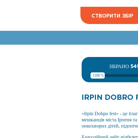
СТВОРИТИ ЗБІР
54
ЗІБРАНО
1100 %
IRPIN DOBRO 
«Irpin Dobро fest» - це б
мешканців міста Ірпеня та
онкохворих дітей, підопі
Благодійний забіг відбудет