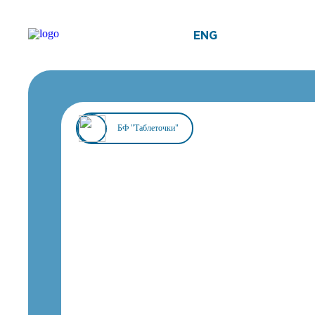
ENG
БФ "Таблеточки"