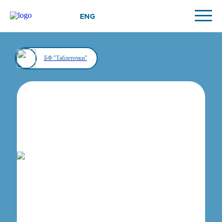
ENG
БФ "Таблеточки"