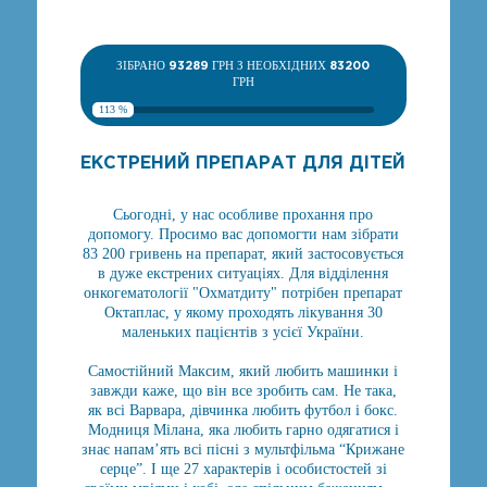
ЗІБРАНО
93289
ГРН З НЕОБХІДНИХ
83200
ГРН
113 %
ЕКСТРЕНИЙ ПРЕПАРАТ ДЛЯ ДІТЕЙ
Сьогодні, у нас особливе прохання про
допомогу. Просимо вас допомогти нам зібрати
83 200 гривень на препарат, який застосовується
в дуже екстрених ситуаціях. Для відділення
онкогематології "Охматдиту" потрібен препарат
Октаплас, у якому проходять лікування 30
маленьких пацієнтів з усієї України.
Самостійний Максим, який любить машинки і
завжди каже, що він все зробить сам. Не така,
як всі Варвара, дівчинка любить футбол і бокс.
Модниця Мілана, яка любить гарно одягатися і
знає напам’ять всі пісні з мультфільма “Крижане
серце”. І ще 27 характерів і особистостей зі