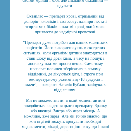
своїми мріями і хобі, але спільним бажанням —
одужати.
Октаплас — препарат крові, отриманий від
донорів-чоловіків і застосовується при нестачі
згортаючих білків в плазмі крові, який може
призвести до надмірної кровотечі.
"Препарат дуже потрібен для наших маленьких
пацієнтів. Його використовують в екстрених
ситуаціях, коли організм дитини знаходиться в
стані шоку від дози хімії, а часу на пошук і
доставку плазми просто немає. Саме тому
препарат повинен зберігатися в самому
відділенні, де лікуються діти, і строго при
температурному режимі від -18 градусів і
нижче", - говорить Наталія Кубаля, завідувачка
відділенням.
Ми не можемо знати, в який момент дитині
знадобиться введення цього препарату. Зранку
або ввечері. Завтра або через місяць. А
можливо, вже зараз. Але ми точно знаємо, що
життя дітей можуть врятувати необхідні
медикаменти, лікарі, дорогоцінні секунди і наші