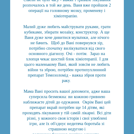
розпочалось в той же день. Ваня вже пройшов 2
операції на головному мозку, променеву і
хіміотерапію.
Малий дуже любить майструвати руками, грати
кубиками, збирати мозаїку, конструктор. А ще
Ваня дуже хоче дивитися мультики, але нічого
не бачить. Щоб до Вані повернувся зір,
потрібно спочатку вилікуватися від свого
основного діагнозу. Очі - потім. Зараз на
хлопця чекає шостий блок хіміотерапії. І для
цього маленькому Вані, який зовсім не любить
війни та зброю, потрібен протипухлинний
препарат Темозоломід - важка зброя проти
раку.
Мама Вані просить вашої допомоги, адже ваша
суперсила безмежна: ви кожною гривнею
наближаєте дітей до одужання. Окрім Вані цей
препарат вкрай потрібен ще 14 дітям, які
проходять лікування у тій самій лікарні. Всі діти
різні, у кожного своя історія і свої улюблені
ігри, але їх об'єднує недитяча боротьба зі
страшною недугою і