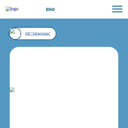
ENG
БФ "Таблеточки"