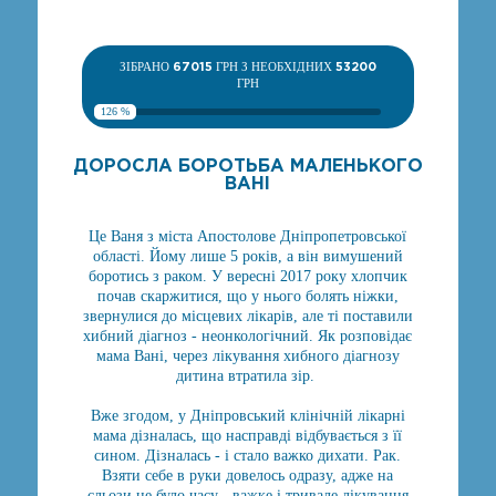
ЗІБРАНО
67015
ГРН З НЕОБХІДНИХ
53200
ГРН
126 %
ДОРОСЛА БОРОТЬБА МАЛЕНЬКОГО
ВАНІ
Це Ваня з міста Апостолове Дніпропетровської
області. Йому лише 5 років, а він вимушений
боротись з раком. У вересні 2017 року хлопчик
почав скаржитися, що у нього болять ніжки,
звернулися до місцевих лікарів, але ті поставили
хибний діагноз - неонкологічний. Як розповідає
мама Вані, через лікування хибного діагнозу
дитина втратила зір.
Вже згодом, у Дніпровський клінічній лікарні
мама дізналась, що насправді відбувається з її
сином. Дізналась - і стало важко дихати. Рак.
Взяти себе в руки довелось одразу, адже на
сльози не було часу - важке і тривале лікування