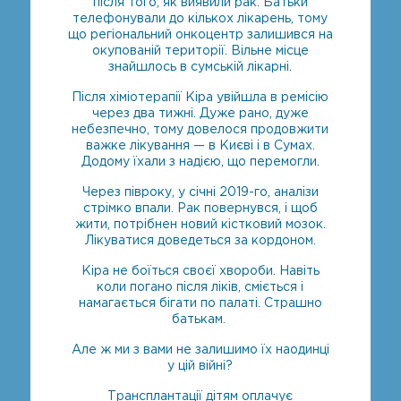
після того, як виявили рак. Батьки
телефонували до кількох лікарень, тому
що регіональний онкоцентр залишився на
окупованій території. Вільне місце
знайшлось в сумській лікарні.
Після хіміотерапії Кіра увійшла в ремісію
через два тижні. Дуже рано, дуже
небезпечно, тому довелося продовжити
важке лікування — в Києві і в Сумах.
Додому їхали з надією, що перемогли.
Через півроку, у січні 2019-го, аналізи
стрімко впали. Рак повернувся, і щоб
жити, потрібнен новий кістковий мозок.
Лікуватися доведеться за кордоном.
Кіра не боїться своєї хвороби. Навіть
коли погано після ліків, сміється і
намагається бігати по палаті. Страшно
батькам.
Але ж ми з вами не залишимо їх наодинці
у цій війні?
Трансплантації дітям оплачує