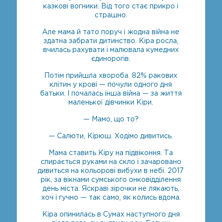
казкові вогники. Від того стає прикро і
страшно.
Але мама й тато поруч і жодна війна не
здатна забрати дитинство. Кіра росла,
вчилась рахувати і малювала кумедних
єдинорогів.
Потім прийшла хвороба. 82% ракових
клітин у крові — почули одного дня
батьки. І почалась інша війна — за життя
маленької дівчинки Кіри.
— Мамо, що то?
— Салюти, Кірюш. Ходімо дивитись.
Мама ставить Кіру на підвіконня. Та
спирається руками на скло і зачаровано
дивиться на кольорові вибухи в небі. 2017
рік, за вікнами сумського онковідділення
день міста. Яскраві зірочки не лякають,
хоч і гучно — так само, як колись вдома.
Кіра опинилась в Сумах наступного дня