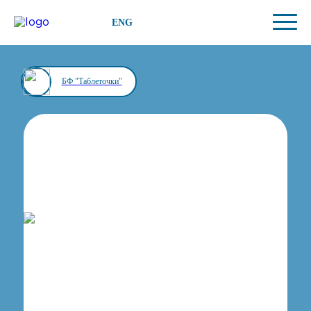
ENG
БФ "Таблеточки"