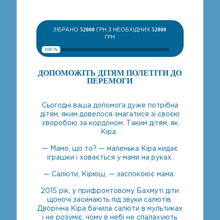
ЗІБРАНО
52000
ГРН З НЕОБХІДНИХ
52000
ГРН
100 %
ДОПОМОЖІТЬ ДІТЯМ ПОЛЕТІТИ ДО
ПЕРЕМОГИ
Сьогодні ваша допомога дуже потрібна
дітям, яким довелося змагатися зі своєю
хворобою за кордоном. Таким дітям, як
Кіра.
— Мамо, що то? — маленька Кіра кидає
іграшки і ховається у мами на руках.
— Салюти, Кірюш, — заспокоює мама.
2015 рік, у прифронтовому Бахмуті діти
щоночі засинають під звуки салютів.
Дворічна Кіра бачила салюти в мультиках
і не розуміє, чому в небі не спалахують