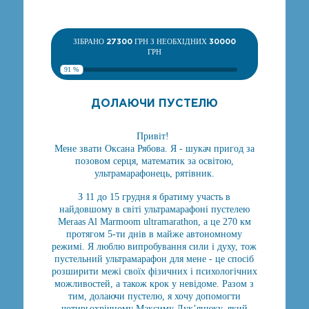
ЗІБРАНО
27300
ГРН З НЕОБХІДНИХ
30000
ГРН
91 %
ДОЛАЮЧИ ПУСТЕЛЮ
Привіт!
Мене звати Оксана Рябова. Я - шукач пригод за
позовом серця, математик за освітою,
ультрамарафонець, рятівник.
З 11 до 15 грудня я братиму участь в
найдовшому в світі ультрамарафоні пустелею
Meraas Al Marmoom ultramarathon, а це 270 км
протягом 5-ти днів в майже автономному
режимі. Я люблю випробування сили і духу, тож
пустельний ультрамарафон для мене - це спосіб
розширити межі своїх фізичних і психологічних
можливостей, а також крок у невідоме. Разом з
тим, долаючи пустелю, я хочу допомогти
чотирьохрічному Максиму Лук’янюку, який