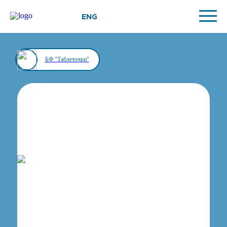
ENG
БФ "Таблеточки"