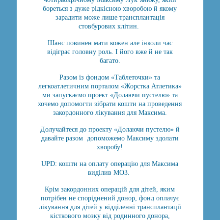
бореться з дуже рідкісною хворобою й якому
зарадити може лише трансплантація
стовбурових клітин.
Шанс повинен мати кожен але інколи час
відіграє головну роль. І його вже й не так
багато.
Разом із фондом «Таблеточки» та
легкоатлетичним порталом «Жорстка Атлетика»
ми запускаємо проект «Долаючи пустелю» та
хочемо допомогти зібрати кошти на проведення
закордонного лікування для Максима.
Долучайтеся до проекту «Долаючи пустелю» й
давайте разом допоможемо Максиму здолати
хворобу!
UPD: кошти на оплату операцію для Максима
виділив МОЗ.
Крім закордонних операцій для дітей, яким
потрібен не споріднений донор, фонд оплачує
лікування для дітей у відділенні трансплантації
кісткового мозку від родинного донора,