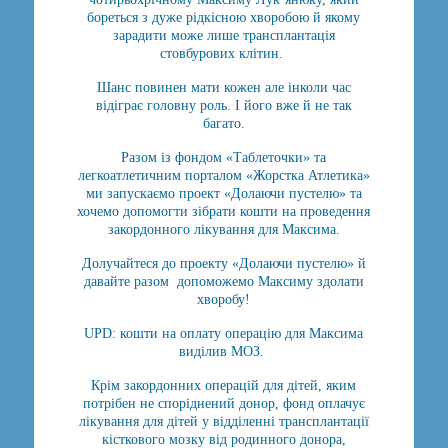
бореться з дуже рідкісною хворобою й якому
зарадити може лише трансплантація
стовбурових клітин.
Шанс повинен мати кожен але інколи час
відіграє головну роль. І його вже й не так
багато.
Разом із фондом «Таблеточки» та
легкоатлетичним порталом «Жорстка Атлетика»
ми запускаємо проект «Долаючи пустелю» та
хочемо допомогти зібрати кошти на проведення
закордонного лікування для Максима.
Долучайтеся до проекту «Долаючи пустелю» й
давайте разом допоможемо Максиму здолати
хворобу!
UPD: кошти на оплату операцію для Максима
виділив МОЗ.
Крім закордонних операцій для дітей, яким
потрібен не споріднений донор, фонд оплачує
лікування для дітей у відділенні трансплантації
кісткового мозку від родинного донора,