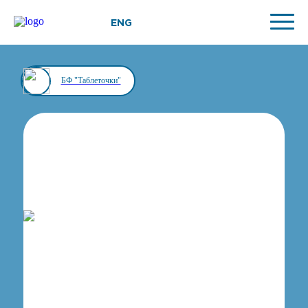
ENG
БФ "Таблеточки"