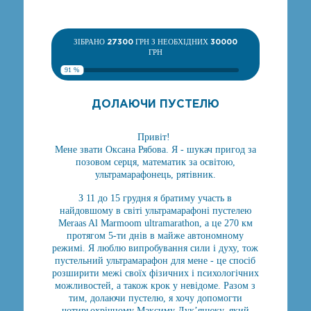
ЗІБРАНО
27300
ГРН З НЕОБХІДНИХ
30000
ГРН
91 %
ДОЛАЮЧИ ПУСТЕЛЮ
Привіт!
Мене звати Оксана Рябова. Я - шукач пригод за
позовом серця, математик за освітою,
ультрамарафонець, рятівник.
З 11 до 15 грудня я братиму участь в
найдовшому в світі ультрамарафоні пустелею
Meraas Al Marmoom ultramarathon, а це 270 км
протягом 5-ти днів в майже автономному
режимі. Я люблю випробування сили і духу, тож
пустельний ультрамарафон для мене - це спосіб
розширити межі своїх фізичних і психологічних
можливостей, а також крок у невідоме. Разом з
тим, долаючи пустелю, я хочу допомогти
чотирьохрічному Максиму Лук’янюку, який