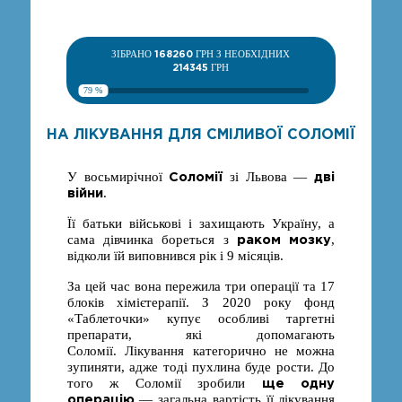
ЗІБРАНО
168260
ГРН З НЕОБХІДНИХ
214345
ГРН
79 %
НА ЛІКУВАННЯ ДЛЯ СМІЛИВОЇ СОЛОМІЇ
Соломії
дві
У восьмирічної
зі Львова —
війни
.
Її батьки військові і захищають Україну, а
раком мозку
сама дівчинка бореться з
,
відколи їй виповнився рік і 9 місяців.
За цей час вона пережила три операції та 17
блоків хімієтерапії. З 2020 року фонд
«Таблеточки» купує особливі таргетні
препарати, які допомагають
Соломії.
Лікування категорично не можна
зупиняти, адже тоді пухлина буде рости. До
ще одну
того ж Соломії зробили
операцію
— загальна вартість її лікування