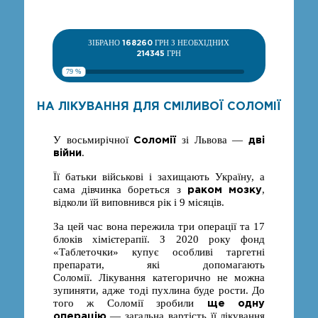
ЗІБРАНО
168260
ГРН З НЕОБХІДНИХ
214345
ГРН
79 %
НА ЛІКУВАННЯ ДЛЯ СМІЛИВОЇ СОЛОМІЇ
Соломії
дві
У восьмирічної
зі Львова —
війни
.
Її батьки військові і захищають Україну, а
раком мозку
сама дівчинка бореться з
,
відколи їй виповнився рік і 9 місяців.
За цей час вона пережила три операції та 17
блоків хімієтерапії. З 2020 року фонд
«Таблеточки» купує особливі таргетні
препарати, які допомагають
Соломії.
Лікування категорично не можна
зупиняти, адже тоді пухлина буде рости. До
ще одну
того ж Соломії зробили
операцію
— загальна вартість її лікування