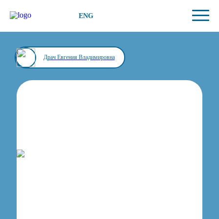
ENG
Драч Евгения Владимировна