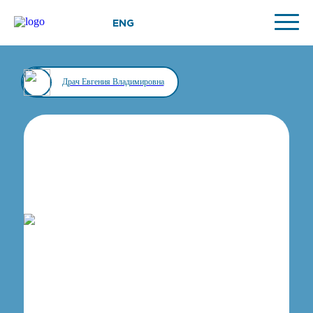
ENG
Драч Евгения Владимировна