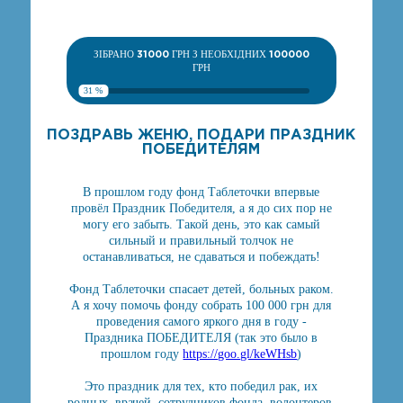
ЗІБРАНО
31000
ГРН З НЕОБХІДНИХ
100000
ГРН
31 %
ПОЗДРАВЬ ЖЕНЮ, ПОДАРИ ПРАЗДНИК
ПОБЕДИТЕЛЯМ
В прошлом году фонд Таблеточки впервые
провёл Праздник Победителя, а я до сих пор не
могу его забыть. Такой день, это как самый
сильный и правильный толчок не
останавливаться, не сдаваться и побеждать!
Фонд Таблеточки спасает детей, больных раком.
А я хочу помочь фонду собрать 100 000 грн для
проведения самого яркого дня в году -
Праздника ПОБЕДИТЕЛЯ (так это было в
прошлом году
https://goo.gl/keWHsb
)
Это праздник для тех, кто победил рак, их
родных, врачей, сотрудников фонда, волонтеров.