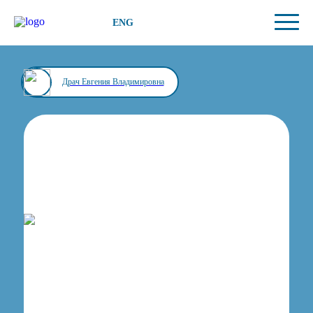
ENG
Драч Евгения Владимировна