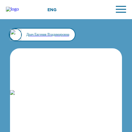
ENG
Драч Евгения Владимировна