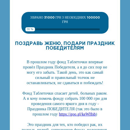
ЗІБРАНО
31000
ГРН З НЕОБХІДНИХ
100000
ГРН
31 %
ПОЗДРАВЬ ЖЕНЮ, ПОДАРИ ПРАЗДНИК
ПОБЕДИТЕЛЯМ
В прошлом году фонд Таблеточки впервые
провёл Праздник Победителя, а я до сих пор не
могу его забыть. Такой день, это как самый
сильный и правильный толчок не
останавливаться, не сдаваться и побеждать!
Фонд Таблеточки спасает детей, больных раком.
А я хочу помочь фонду собрать 100 000 грн для
проведения самого яркого дня в году -
Праздника ПОБЕДИТЕЛЯ (так это было в
прошлом году
https://goo.gl/keWHsb
)
Это праздник для тех, кто победил рак, их
родных, врачей, сотрудников фонда, волонтеров.