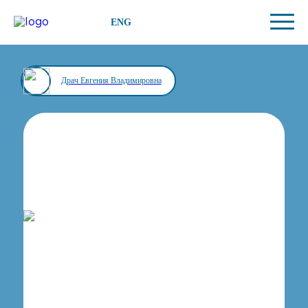
ENG
Драч Евгения Владимировна