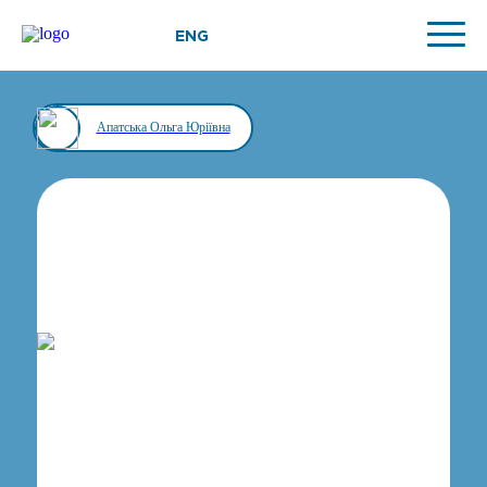
ENG
Апатська Ольга Юріївна