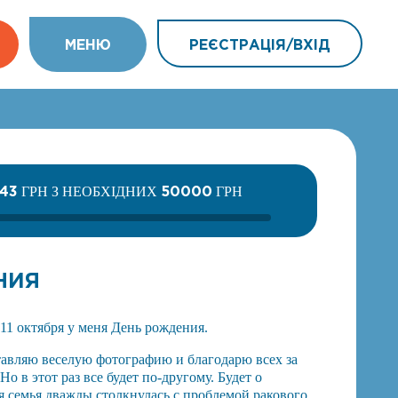
МEНЮ
РЕЄСТРАЦІЯ/ВХIД
43
50000
ГРН З НЕОБХІДНИХ
ГРН
НИЯ
11 октября у меня День рождения.
тавляю веселую фотографию и благодарю всех за
Но в этот раз все будет по-другому. Будет о
оя семья дважды столкнулась с проблемой ракового