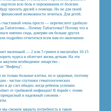
е ощутили всю боль и переживания от болезни
буду просить друзей о помощи. Но не для своей
нет финансовой возможности лечиться. Для детей.
ь счастливой очень просто — перечислите удобную
нда Таблеточки... Почему Таблеточки? Потому что я
деньги именно сюда, доверяю им больше других
щали подробно отчитаться всем нам по окончанию
вает маленькой — 2 или 5 гривен в масштабах 10-15
орить чудеса и облегчит жизнь деткам. На эти
м закупим необходимое лекарство -
ат "Вифенд".
не только больные клетки, но и здоровые, поэтому
ции - частые спутники гематологических
но и до слез обидно, когда ребенок успешно
гибает от грибковой инфекции! В
борьбе с этими
ь прекрасный и надежный союзник -
аты.
 мы сможем закрыть потребность в таком