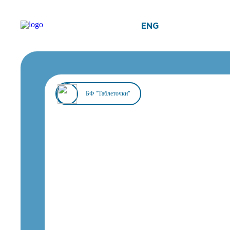
ENG
БФ "Таблеточки"