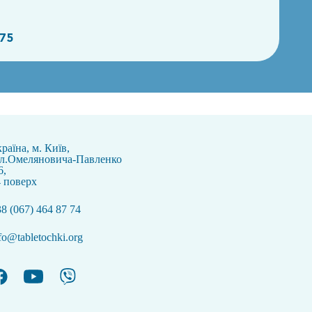
75
раїна, м. Київ,
ул.Омеляновича-Павленко
6,
 поверх
8 (067) 464 87 74
fo@tabletochki.org