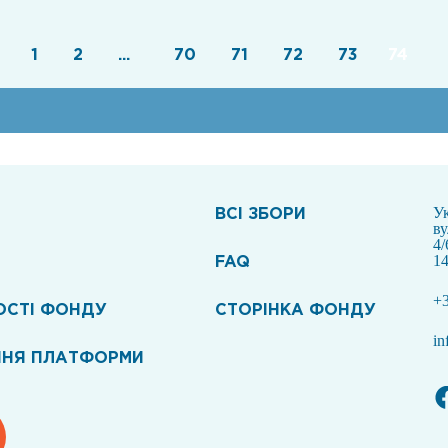
1
2
...
70
71
72
73
74
ВСI ЗБОРИ
Ук
в
4/
FAQ
14
+3
ОСТІ ФОНДУ
СТОРІНКА ФОНДУ
in
ННЯ ПЛАТФОРМИ