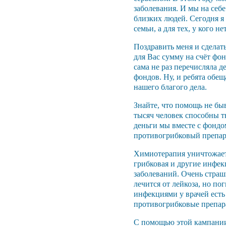
заболевания. И мы на себ
близких людей. Сегодня я 
семьи, а для тех, у кого 
Поздравить меня и сделат
для Вас сумму на счёт фо
сама не раз перечисляла 
фондов. Ну, и ребята обе
нашего благого дела.
Знайте, что помощь не бы
тысяч человек способны тв
деньги мы вместе с фондо
противогрибковый препар
Химиотерапия уничтожает 
грибковая и другие инфек
заболеваний. Очень страш
лечится от лейкоза, но по
инфекциями у врачей ест
противогрибковые препар
С помощью этой кампании