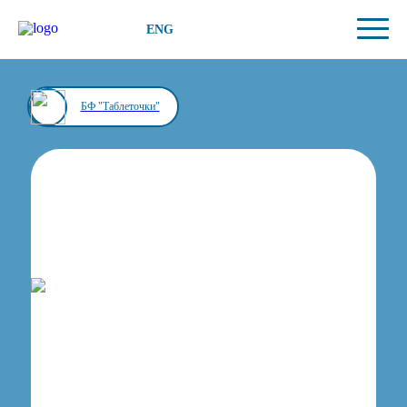
ENG
БФ "Таблеточки"