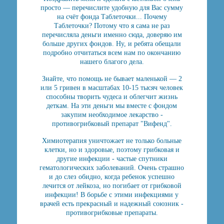
просто — перечислите удобную для Вас сумму
на счёт фонда Таблеточки... Почему
Таблеточки? Потому что я сама не раз
перечисляла деньги именно сюда, доверяю им
больше других фондов. Ну, и ребята обещали
подробно отчитаться всем нам по окончанию
нашего благого дела.
Знайте, что помощь не бывает маленькой — 2
или 5 гривен в масштабах 10-15 тысяч человек
способны творить чудеса и облегчит жизнь
деткам. На эти деньги мы вместе с фондом
закупим необходимое лекарство -
противогрибковый препарат "Вифенд".
Химиотерапия уничтожает не только больные
клетки, но и здоровые, поэтому грибковая и
другие инфекции - частые спутники
гематологических заболеваний. Очень страшно
и до слез обидно, когда ребенок успешно
лечится от лейкоза, но погибает от грибковой
инфекции! В
борьбе с этими инфекциями у
врачей есть прекрасный и надежный союзник -
противогрибковые препараты.