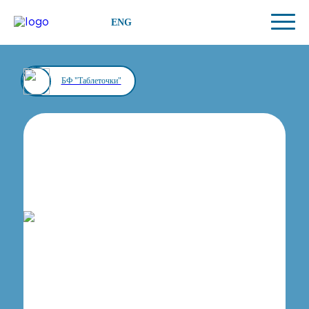
ENG
БФ "Таблеточки"