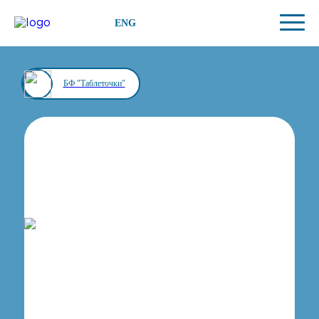
ENG
БФ "Таблеточки"