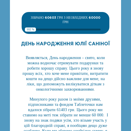
ЗІБРАНО
60603
ГРН З НЕОБХІДНИХ
60000
ГРН
102 %
ДЕНЬ НАРОДЖЕННЯ ЮЛІЇ САНІНОЇ
Виявляється, День народження – свято, коли
можна водночас отримувати подарунки та
робити хорошу справу. Цього року я знову
прошу всіх, хто хоче мене привітати, витратити
кошти на дещо дійсно важливе для мене, на
ліки, що допоможуть вилікуватися діткам з
онкологічними захворюваннями.
Минулого року разом із моїми друзями,
підписниками та фондом Таблеточки нам
вдалося зібрати 61403 грн. Цього року ми
ставимо на меті теж зібрати не менше 60 000. І
знову на знак подяки усім, хто візьме участь у
цій благородній справі, я пообіцяю дещо дуже
особливе. Коли ми зберемо необхідну сумму, я