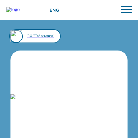
ENG
БФ "Таблеточки"