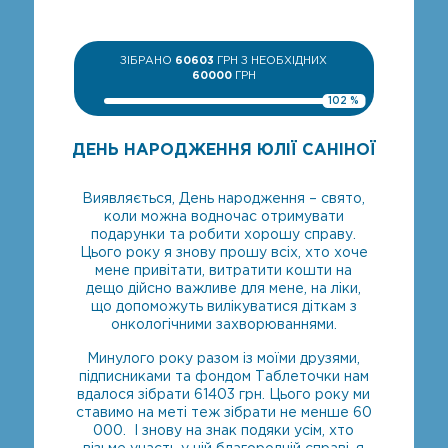
ЗІБРАНО
60603
ГРН З НЕОБХІДНИХ
60000
ГРН
102 %
ДЕНЬ НАРОДЖЕННЯ ЮЛІЇ САНІНОЇ
Виявляється, День народження – свято,
коли можна водночас отримувати
подарунки та робити хорошу справу.
Цього року я знову прошу всіх, хто хоче
мене привітати, витратити кошти на
дещо дійсно важливе для мене, на ліки,
що допоможуть вилікуватися діткам з
онкологічними захворюваннями.
Минулого року разом із моїми друзями,
підписниками та фондом Таблеточки нам
вдалося зібрати 61403 грн. Цього року ми
ставимо на меті теж зібрати не менше 60
000. І знову на знак подяки усім, хто