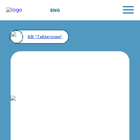
ENG
БФ "Таблеточки"