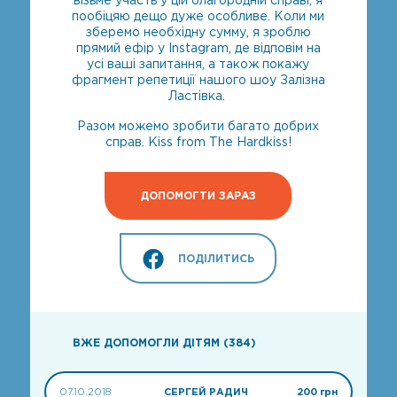
візьме участь у цій благородній справі, я
пообіцяю дещо дуже особливе. Коли ми
зберемо необхідну сумму, я зроблю
прямий ефір у Instagram, де відповім на
усі ваші запитання, а також покажу
фрагмент репетиції нашого шоу Залізна
Ластівка.
Разом можемо зробити багато добрих
справ. Kiss from The Hardkiss!
ДОПОМОГТИ ЗАРАЗ
ПОДІЛИТИСЬ
ВЖЕ ДОПОМОГЛИ ДІТЯМ (384)
07.10.2018
СЕРГЕЙ РАДИЧ
200 грн