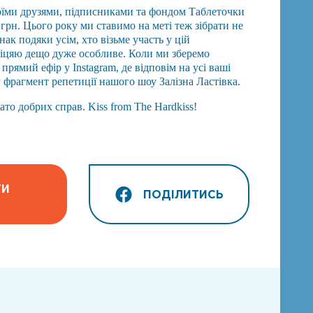
оїми друзями, підписниками та фондом Таблеточки
 грн. Цього року ми ставимо на меті теж зібрати не
нак подяки усім, хто візьме участь у цій
біцяю дещо дуже особливе. Коли ми зберемо
прямий ефір у Instagram, де відповім на усі ваші
 фрагмент репетиції нашого шоу Залізна Ластівка.
то добрих справ. Kiss from The Hardkiss!
ТИ
ПОДІЛИТИСЬ