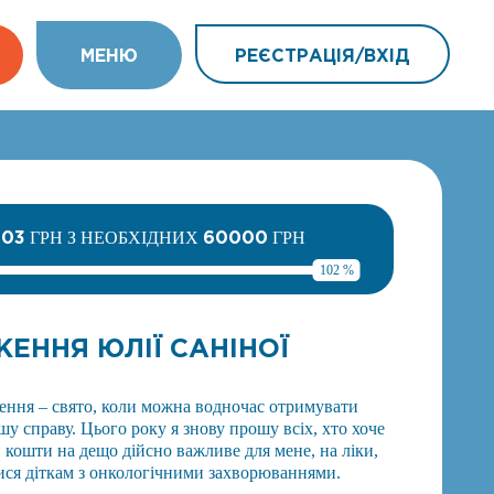
МEНЮ
РЕЄСТРАЦІЯ/ВХIД
603
60000
ГРН З НЕОБХІДНИХ
ГРН
102 %
ЕННЯ ЮЛІЇ САНІНОЇ
ення – свято, коли можна водночас отримувати
у справу. Цього року я знову прошу всіх, хто хоче
 кошти на дещо дійсно важливе для мене, на ліки,
ся діткам з онкологічними захворюваннями.