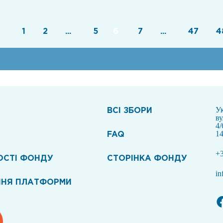
1
2
...
5
6
7
...
47
4
ВСI ЗБОРИ
Ук
в
4/
FAQ
14
+3
ОСТІ ФОНДУ
СТОРІНКА ФОНДУ
in
ННЯ ПЛАТФОРМИ