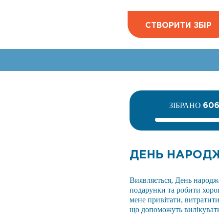
СТВОРИТИ ЗБІР
60
ЗІБРАНО
ДЕНЬ НАРОДЖ
Виявляється, День народж
подарунки та робити хорош
мене привітати, витратити
що допоможуть вилікувати