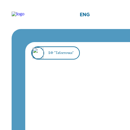
ENG
БФ "Таблеточки"