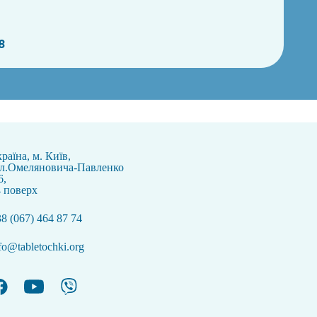
8
раїна, м. Київ,
ул.Омеляновича-Павленко
6,
 поверх
8 (067) 464 87 74
fo@tabletochki.org