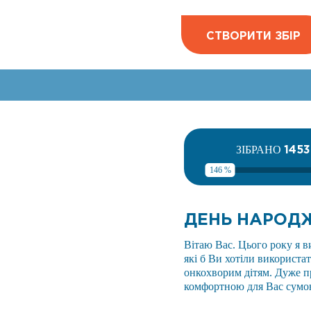
СТВОРИТИ ЗБІР
145
ЗІБРАНО
146 %
ДЕНЬ НАРОД
Вітаю Вас. Цього року я 
які б Ви хотіли використа
онкохворим дітям. Дуже п
комфортною для Вас сумо