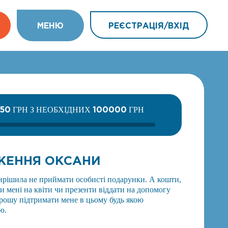
МEНЮ
РЕЄСТРАЦІЯ/ВХIД
350
100000
ГРН З НЕОБХІДНИХ
ГРН
ЖЕННЯ ОКСАНИ
вирішила не приймати особисті подарунки. А кошти,
ти мені на квіти чи презенти віддати на допомогу
рошу підтримати мене в цьому будь якою
ю.