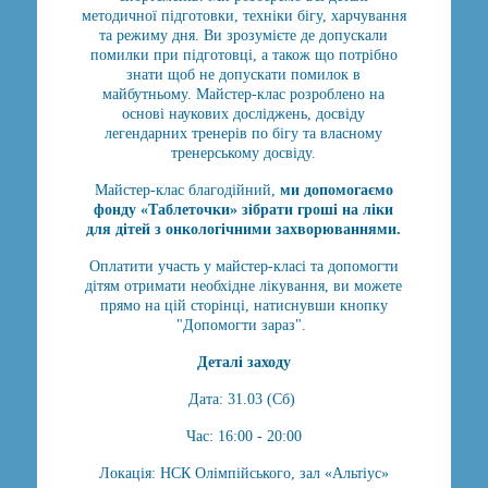
методичної підготовки, техніки бігу, харчування
та режиму дня. Ви зрозумієте де допускали
помилки при підготовці, а також що потрібно
знати щоб не допускати помилок в
майбутньому. Майстер-клас розроблено на
основі наукових досліджень, досвіду
легендарних тренерів по бігу та власному
тренерському досвіду.
Майстер-клас благодійний,
ми допомогаємо
фонду «Таблеточки» зібрати гроші на ліки
для дітей з онкологічними захворюваннями.
Оплатити участь у майстер-класі та допомогти
дітям отримати необхідне лікування, ви можете
прямо на цій сторінці, натиснувши кнопку
"Допомогти зараз".
Деталі заходу
Дата: 31.03 (Сб)
Час: 16:00 - 20:00
Локація: НСК Олімпійського, зал «Альтіус»