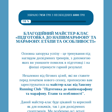
ЗІБРАНО
7050
ГРН З НЕОБХІДНИХ
6000
ГРН
118 %
БЛАГОДІЙНИЙ МАЙСТЕР-КЛАС
«ПІДГОТОВКА ДО НАПІВМАРАФОНУ ТА
МАРАФОНУ. ЕТАПИ ТА ОСОБЛИВОСТІ»
Основна запорука успіху - це тренування під
наглядом досвідчених тренерів, з допомогою
яких ви уникните помилок в підготовці і на
фініші отримуєте гарний результат.
Незалежно від бігових цілей, які ви ставите
перед початком нового сезону, пропонуємо вам
зареєструватися на
майстер-клас від Saucony
Running Club "Підготовка до напівмарафону
та марафону. Етапи та особливості".
Даний майстер-клас буде цікавий та корисний
як для новачків, так і для досвідчених
спортсменів. Ми розберемо всі деталі