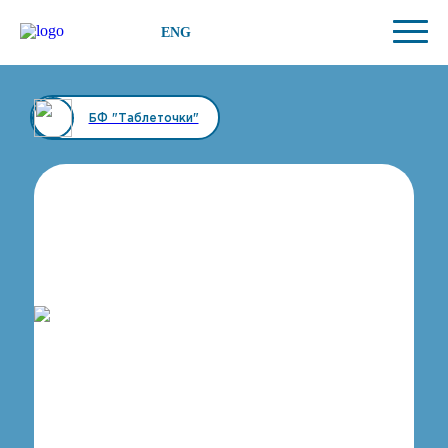
ENG
БФ "Таблеточки"