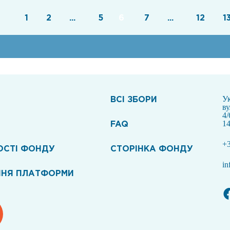
1
2
...
5
6
7
...
12
1
ВСI ЗБОРИ
Ук
в
4/
FAQ
14
+3
ОСТІ ФОНДУ
СТОРІНКА ФОНДУ
in
ННЯ ПЛАТФОРМИ