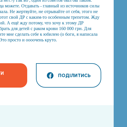
а нет:-) Так во , один из советов был бы таким:
гда можете. Отдавать - главный из источников силы
чала. Не жертвуйте, не отрывайте от себя, этого не
этот свой ДР с каким-то особенным трепетом. Жду
ий. А ещё жду потому, что хочу к этому ДР
брать для детей с раком крови 160 000 грн. Для
е мне сделать себе к юбилею (о боги, я написала
 Это просто и оооочень круто.
ТИ
ПОДІЛИТИСЬ