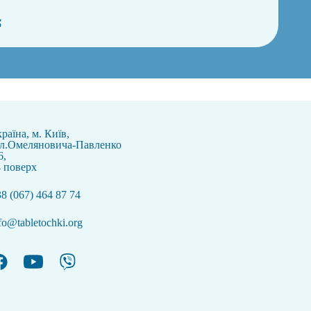
3
раїна, м. Київ,
ул.Омеляновича-Павленко
6,
 поверх
8 (067) 464 87 74
fo@tabletochki.org