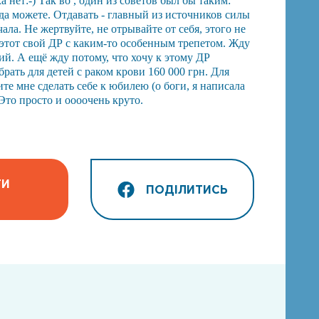
а нет:-) Так во , один из советов был бы таким:
гда можете. Отдавать - главный из источников силы
чала. Не жертвуйте, не отрывайте от себя, этого не
этот свой ДР с каким-то особенным трепетом. Жду
ий. А ещё жду потому, что хочу к этому ДР
брать для детей с раком крови 160 000 грн. Для
е мне сделать себе к юбилею (о боги, я написала
 Это просто и оооочень круто.
ТИ
ПОДІЛИТИСЬ