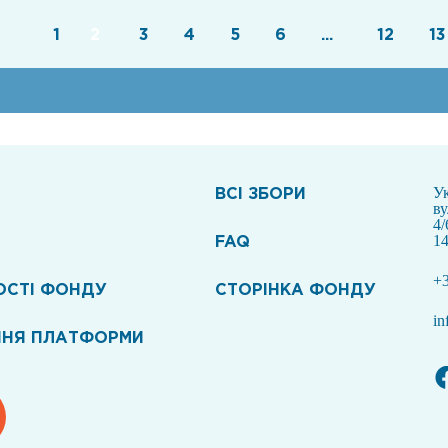
1
2
3
4
5
6
...
12
13
ВСI ЗБОРИ
Ук
в
4/
FAQ
14
+3
ОСТІ ФОНДУ
СТОРІНКА ФОНДУ
in
ННЯ ПЛАТФОРМИ