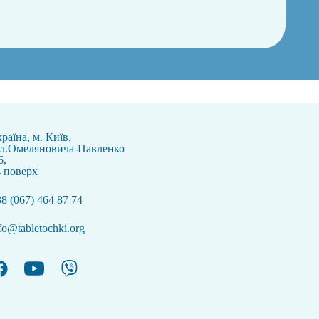
раїна, м. Київ,
ул.Омеляновича-Павленко
6,
 поверх
8 (067) 464 87 74
fo@tabletochki.org