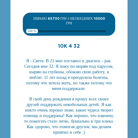
ЗІБРАНО
65730
ГРН З НЕОБХІДНИХ
10000
ГРН
658 %
10К 4 32
Я - Света. В 21 мне поставил и диагноз - рак.
Сегодня мне 32. Я хожу по морям под парусом,
ныряю на глубины, обожаю свою работу, я
люблю. 11 лет назад я преодолела болезнь,
потому что хотела жить, но также потому что
меня поддержали.
В свой день рождения я прошу всех своих
друзей поддержать онкобольных детей. Я как
никто очень хорошо знаю, какие чудеса творит
помощь и поддержка! Как хорошо, что наконец-
то помогать стало легко, буквально в три клика.
Как здорово, что помогая другим, мы делаем
приятно и себе :)