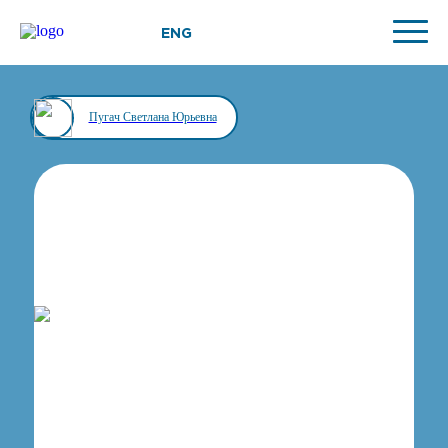
ENG
Пугач Светлана Юрьевна