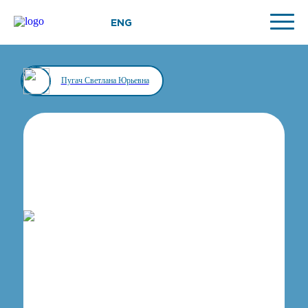
ENG
Пугач Светлана Юрьевна