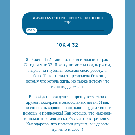
ЗІБРАНО
65730
ГРН З НЕОБХІДНИХ
10000
ГРН
658 %
10К 4 32
Я - Света. В 21 мне поставил и диагноз - рак.
Сегодня мне 32. Я хожу по морям под парусом,
ныряю на глубины, обожаю свою работу, я
люблю. 11 лет назад я преодолела болезнь,
потому что хотела жить, но также потому что
меня поддержали.
В свой день рождения я прошу всех своих
друзей поддержать онкобольных детей. Я как
никто очень хорошо знаю, какие чудеса творит
помощь и поддержка! Как хорошо, что наконец-
то помогать стало легко, буквально в три клика.
Как здорово, что помогая другим, мы делаем
приятно и себе :)